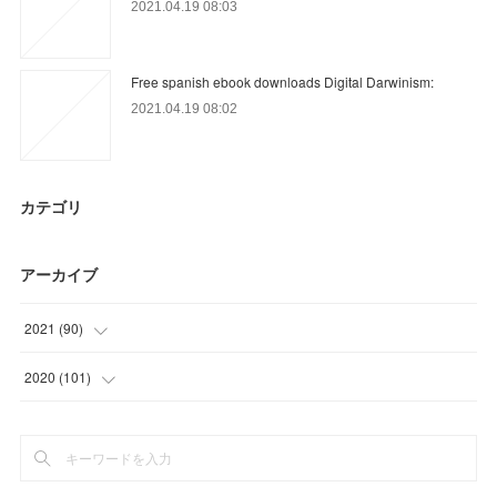
2021.04.19 08:03
Free spanish ebook downloads Digital Darwinism:
2021.04.19 08:02
カテゴリ
アーカイブ
2021
(
90
)
(
9
)
2020
(
101
)
(
33
)
(
6
)
(
27
)
(
3
)