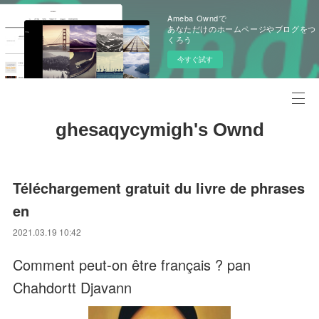
Ameba Owndで
あなただけのホームページやブログをつ
くろう
今すぐ試す
ghesaqycymigh's Ownd
Téléchargement gratuit du livre de phrases
en
2021.03.19 10:42
Comment peut-on être français ? pan
Chahdortt Djavann