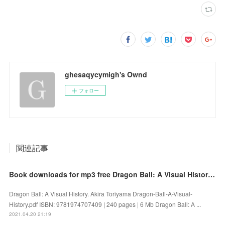
ghesaqycymigh's Ownd
フォロー
関連記事
Book downloads for mp3 free Dragon Ball: A Visual History 9781974707409 by Akira Toriyama FB2 PDF
Dragon Ball: A Visual History. Akira Toriyama Dragon-Ball-A-Visual-
History.pdf ISBN: 9781974707409 | 240 pages | 6 Mb Dragon Ball: A ...
2021.04.20 21:19