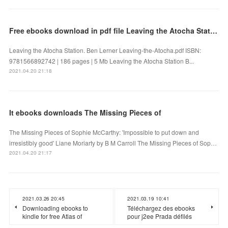
Free ebooks download in pdf file Leaving the Atocha Station
Leaving the Atocha Station. Ben Lerner Leaving-the-Atocha.pdf ISBN:
9781566892742 | 186 pages | 5 Mb Leaving the Atocha Station B...
2021.04.20 21:18
It ebooks downloads The Missing Pieces of
The Missing Pieces of Sophie McCarthy: 'Impossible to put down and
irresistibly good' Liane Moriarty by B M Carroll The Missing Pieces of Sop…
2021.04.20 21:17
2021.03.26 20:45
2021.03.19 10:41
Downloading ebooks to
Téléchargez des ebooks
kindle for free Atlas of
pour j2ee Prada défilés