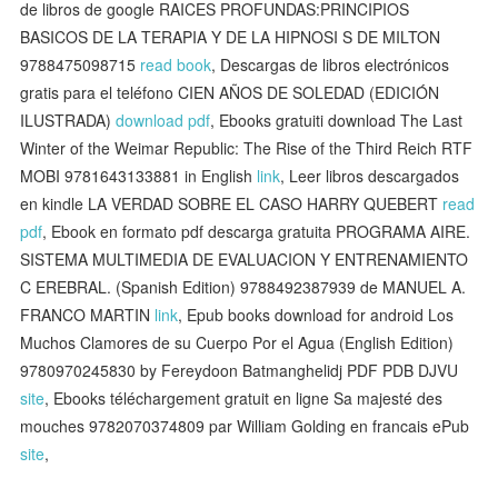
de libros de google RAICES PROFUNDAS:PRINCIPIOS
BASICOS DE LA TERAPIA Y DE LA HIPNOSI S DE MILTON
9788475098715
read book
, Descargas de libros electrónicos
gratis para el teléfono CIEN AÑOS DE SOLEDAD (EDICIÓN
ILUSTRADA)
download pdf
, Ebooks gratuiti download The Last
Winter of the Weimar Republic: The Rise of the Third Reich RTF
MOBI 9781643133881 in English
link
, Leer libros descargados
en kindle LA VERDAD SOBRE EL CASO HARRY QUEBERT
read
pdf
, Ebook en formato pdf descarga gratuita PROGRAMA AIRE.
SISTEMA MULTIMEDIA DE EVALUACION Y ENTRENAMIENTO
C EREBRAL. (Spanish Edition) 9788492387939 de MANUEL A.
FRANCO MARTIN
link
, Epub books download for android Los
Muchos Clamores de su Cuerpo Por el Agua (English Edition)
9780970245830 by Fereydoon Batmanghelidj PDF PDB DJVU
site
, Ebooks téléchargement gratuit en ligne Sa majesté des
mouches 9782070374809 par William Golding en francais ePub
site
,