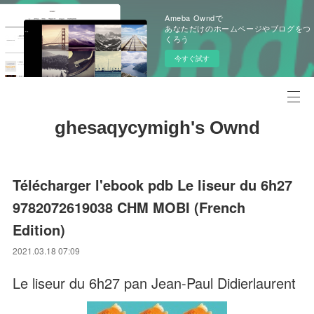
Ameba Owndで
あなただけのホームページやブログをつ
くろう
今すぐ試す
ghesaqycymigh's Ownd
Télécharger l'ebook pdb Le liseur du 6h27
9782072619038 CHM MOBI (French
Edition)
2021.03.18 07:09
Le liseur du 6h27 pan Jean-Paul Didierlaurent