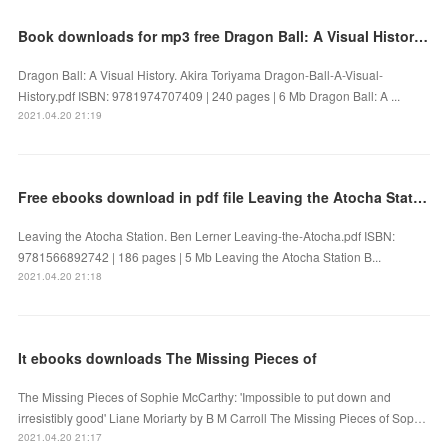
Book downloads for mp3 free Dragon Ball: A Visual History 9781974707409 by Akira Toriyama FB2 PDF
Dragon Ball: A Visual History. Akira Toriyama Dragon-Ball-A-Visual-
History.pdf ISBN: 9781974707409 | 240 pages | 6 Mb Dragon Ball: A ...
2021.04.20 21:19
Free ebooks download in pdf file Leaving the Atocha Station
Leaving the Atocha Station. Ben Lerner Leaving-the-Atocha.pdf ISBN:
9781566892742 | 186 pages | 5 Mb Leaving the Atocha Station B...
2021.04.20 21:18
It ebooks downloads The Missing Pieces of
The Missing Pieces of Sophie McCarthy: 'Impossible to put down and
irresistibly good' Liane Moriarty by B M Carroll The Missing Pieces of Sop…
2021.04.20 21:17