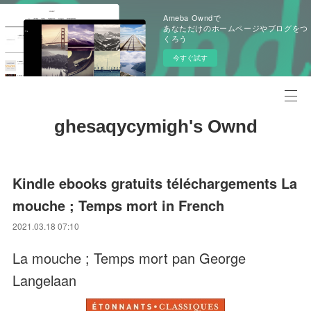
Ameba Owndで
あなただけのホームページやブログをつ
くろう
今すぐ試す
ghesaqycymigh's Ownd
Kindle ebooks gratuits téléchargements La
mouche ; Temps mort in French
2021.03.18 07:10
La mouche ; Temps mort pan George
Langelaan