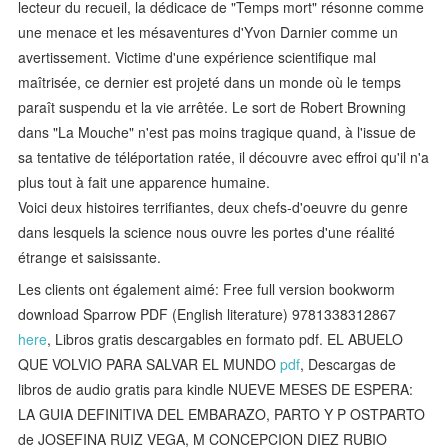
lecteur du recueil, la dédicace de "Temps mort" résonne comme
une menace et les mésaventures d'Yvon Darnier comme un
avertissement. Victime d'une expérience scientifique mal
maîtrisée, ce dernier est projeté dans un monde où le temps
paraît suspendu et la vie arrêtée. Le sort de Robert Browning
dans "La Mouche" n'est pas moins tragique quand, à l'issue de
sa tentative de téléportation ratée, il découvre avec effroi qu'il n'a
plus tout à fait une apparence humaine.
Voici deux histoires terrifiantes, deux chefs-d'oeuvre du genre
dans lesquels la science nous ouvre les portes d'une réalité
étrange et saisissante.
Les clients ont également aimé: Free full version bookworm
download Sparrow PDF (English literature) 9781338312867
here
, Libros gratis descargables en formato pdf. EL ABUELO
QUE VOLVIO PARA SALVAR EL MUNDO
pdf
, Descargas de
libros de audio gratis para kindle NUEVE MESES DE ESPERA:
LA GUIA DEFINITIVA DEL EMBARAZO, PARTO Y P OSTPARTO
de JOSEFINA RUIZ VEGA, M CONCEPCION DIEZ RUBIO