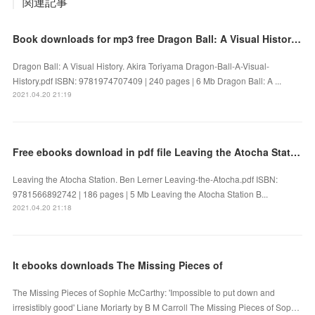
関連記事
Book downloads for mp3 free Dragon Ball: A Visual History 9781974707409 by Akira Toriyama FB2 PDF
Dragon Ball: A Visual History. Akira Toriyama Dragon-Ball-A-Visual-
History.pdf ISBN: 9781974707409 | 240 pages | 6 Mb Dragon Ball: A ...
2021.04.20 21:19
Free ebooks download in pdf file Leaving the Atocha Station
Leaving the Atocha Station. Ben Lerner Leaving-the-Atocha.pdf ISBN:
9781566892742 | 186 pages | 5 Mb Leaving the Atocha Station B...
2021.04.20 21:18
It ebooks downloads The Missing Pieces of
The Missing Pieces of Sophie McCarthy: 'Impossible to put down and
irresistibly good' Liane Moriarty by B M Carroll The Missing Pieces of Sop…