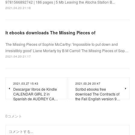
9781566892742 | 186 pages | 5 Mb Leaving the Atocha Station B...
2021.04.20 21:18
It ebooks downloads The Missing Pieces of
The Missing Pieces of Sophie McCarthy: 'Impossible to put down and
irresistibly good' Liane Moriarty by B M Carroll The Missing Pieces of Sop…
2021.04.20 21:17
2021.03.27 15:43
2021.03.26 20:47
Descargar libros de Kindle
Scribd ebooks free
CALENDAR GIRL 2 in
download The Contracts of
Spanish de AUDREY CA…
the Fall English version 9…
0
コメント