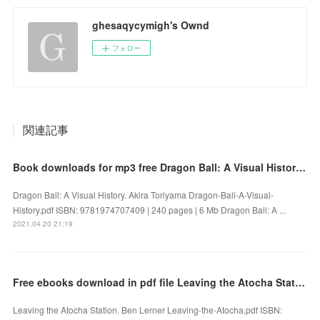
ghesaqycymigh's Ownd
フォロー
関連記事
Book downloads for mp3 free Dragon Ball: A Visual History 9781974707409 by Akira Toriyama FB2 PDF
Dragon Ball: A Visual History. Akira Toriyama Dragon-Ball-A-Visual-
History.pdf ISBN: 9781974707409 | 240 pages | 6 Mb Dragon Ball: A ...
2021.04.20 21:19
Free ebooks download in pdf file Leaving the Atocha Station
Leaving the Atocha Station. Ben Lerner Leaving-the-Atocha.pdf ISBN: