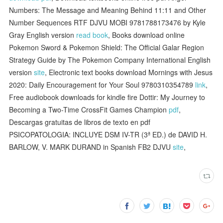
Numbers: The Message and Meaning Behind 11:11 and Other
Number Sequences RTF DJVU MOBI 9781788173476 by Kyle
Gray English version
read book
, Books download online
Pokemon Sword & Pokemon Shield: The Official Galar Region
Strategy Guide by The Pokemon Company International English
version
site
, Electronic text books download Mornings with Jesus
2020: Daily Encouragement for Your Soul 9780310354789
link
,
Free audiobook downloads for kindle fire Dottir: My Journey to
Becoming a Two-Time CrossFit Games Champion
pdf
,
Descargas gratuitas de libros de texto en pdf
PSICOPATOLOGIA: INCLUYE DSM IV-TR (3ª ED.) de DAVID H.
BARLOW, V. MARK DURAND in Spanish FB2 DJVU
site
,